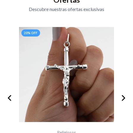
Descubre nuestras ofertas exclusivas
20% OFF
20
Religiosos