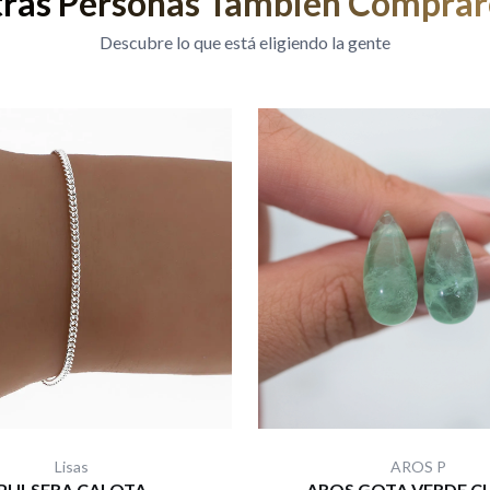
ras Personas También Compra
Descubre lo que está eligiendo la gente
Lisas
AROS P
PULSERA CALOTA
AROS GOTA VERDE C