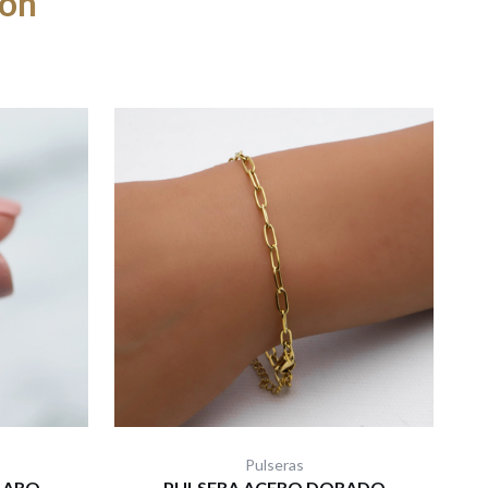
ron
Pulseras
LARO
PULSERA ACERO DORADO