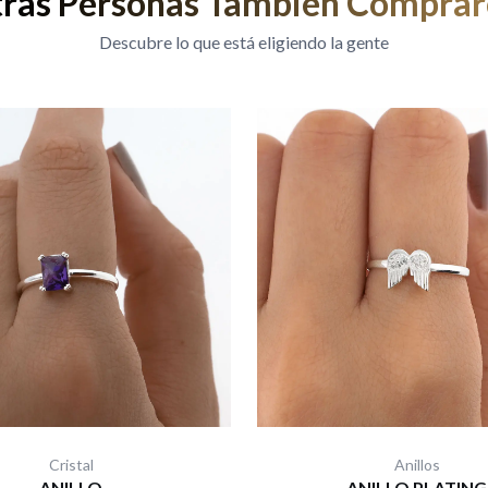
ras Personas También Compra
Descubre lo que está eligiendo la gente
Cristal
Anillos
ANILLO
ANILLO PLATING