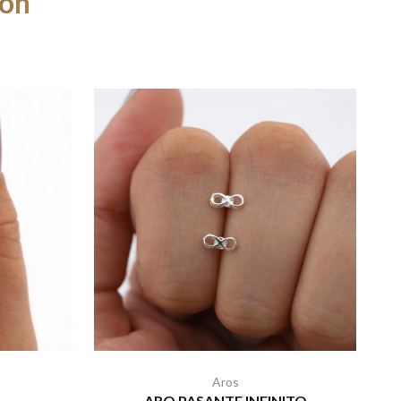
ron
Aros
ARO PASANTE INFINITO