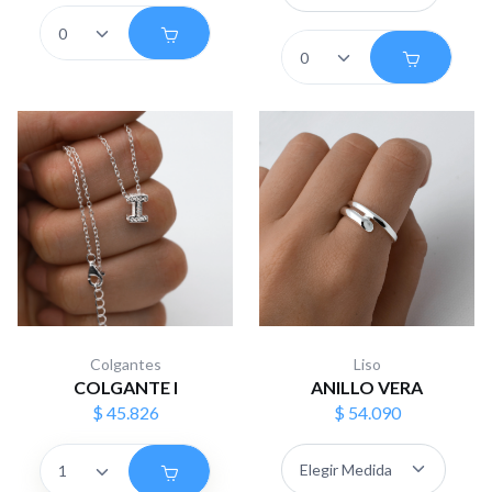
Colgantes
Liso
COLGANTE I
ANILLO VERA
$ 45.826
$ 54.090